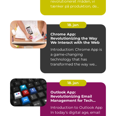
revolutioneret måden, vi
tænker på produktion, de...
18. jan
Chrome App:
Revolutionizing the Way
We Interact with the Web
Introduction: Chrome App is
a game-changing
technology that has
transformed the way we
experience th...
18. jan
Outlook App:
Revolutionizing Email
Management for Tech
Enthusiasts
Introduction to Outlook App
In today's digital age, email