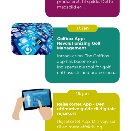
produceret, til spilde. Dette
madspild er i...
17. jan
Golfbox App:
Revolutionizing Golf
Management
Introduction: The Golfbox
app has become an
indispensable tool for golf
enthusiasts and professiona...
16. jan
Rejsekortet App - Den
ultimative guide til digitale
rejsekort
Rejsekortet App: Din vejviser
til en mere effektiv og