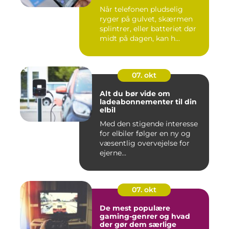
Når telefonen pludselig
ryger på gulvet, skærmen
splintrer, eller batteriet dør
midt på dagen, kan h...
07. okt
Alt du bør vide om
ladeabonnementer til din
elbil
Med den stigende interesse
for elbiler følger en ny og
væsentlig overvejelse for
ejerne...
07. okt
De mest populære
gaming-genrer og hvad
der gør dem særlige