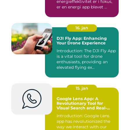
energieffektivitet er i fokus,
er en energi app blevet ...
16. jan
DJI Fly App: Enhancing
Your Drone Experience
Introduction: The DJI Fly App
is a vital tool for drone
enthusiasts, providing an
elevated flying ex...
15. jan
Google Lens App: A
Revolutionary Tool for
Visual Search and Real-
time Information Retrieval
Introduction: Google Lens
app has revolutionized the
way we interact with our