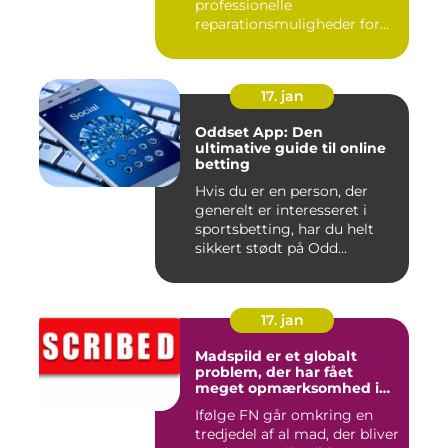
professionelle
reparationsmuligheder for
din iPhone. I da...
17. jan
Oddset App: Den
ultimative guide til online
betting
Hvis du er en person, der
generelt er interesseret i
sportsbetting, har du helt
sikkert stødt på Odd...
17. jan
Madspild er et globalt
problem, der har fået
meget opmærksomhed i
de seneste år
Ifølge FN går omkring en
tredjedel af al mad, der bliver