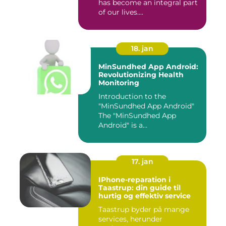
has become an integral part
of our lives....
18. jan
MinSundhed App Android:
Revolutionizing Health
Monitoring
Introduction to the
"MinSundhed App Android"
The "MinSundhed App
Android" is a
groundbreaking appli...
17. jan
IPhone-reparation i
Taastrup: din guide til
hurtig og effektiv service
Taastrup byder på mange
services, herunder