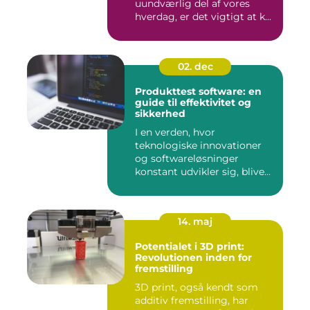
uundværlig del af vores
hverdag, er det vigtigt at k...
02. dec
Produkttest software: en
guide til effektivitet og
sikkerhed
I en verden, hvor
teknologiske innovationer
og softwareløsninger
konstant udvikler sig, blive...
14. maj
Potentialet i 3D print:
Revolutionen inden for
fremstilling
3D print, også kendt som
additiv fremstilling, har