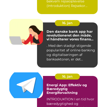
bekvem rejseoplevelse
(Introduktion) Rejsekor...
16. jan
Den danske bank app har
revolutioneret den måde,
vi håndterer vores finanser
på
. Med den stadigt stigende
popularitet af online banking
og digitaliseringen af
banksektoren, er det...
16. jan
Energi App: Effektiv og
Bæredygtig
Energiforvaltning
INTRODUKTION I en tid hvor
bæredygtighed og