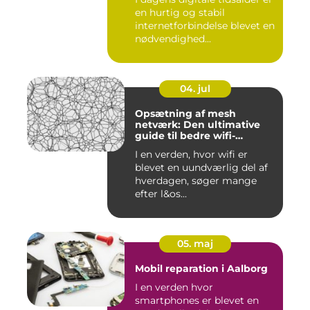
en hurtig og stabil
internetforbindelse blevet en
nødvendighed...
04. jul
Opsætning af mesh
netværk: Den ultimative
guide til bedre wifi-
dækning
I en verden, hvor wifi er
blevet en uundværlig del af
hverdagen, søger mange
efter l&os...
05. maj
Mobil reparation i Aalborg
I en verden hvor
smartphones er blevet en