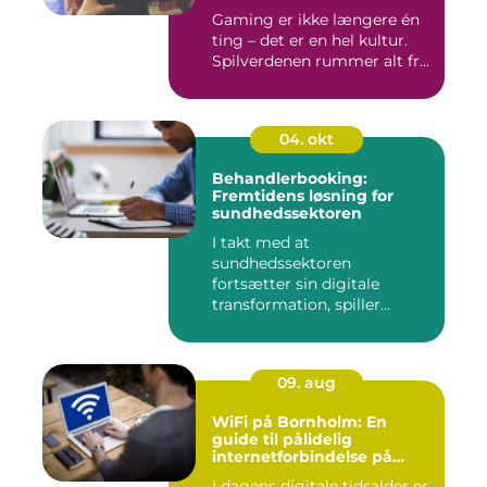
Gaming er ikke længere én
ting – det er en hel kultur.
Spilverdenen rummer alt fr...
04. okt
Behandlerbooking:
Fremtidens løsning for
sundhedssektoren
I takt med at
sundhedssektoren
fortsætter sin digitale
transformation, spiller
behandlerbookin...
09. aug
WiFi på Bornholm: En
guide til pålidelig
internetforbindelse på
solskinsøen
I dagens digitale tidsalder er