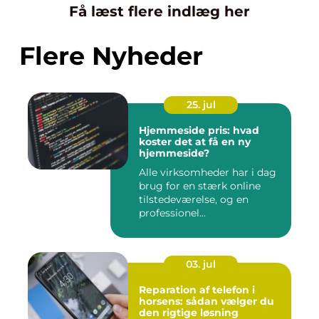
Få læst flere indlæg her
Flere Nyheder
25. jul
Hjemmeside pris: hvad
koster det at få en ny
hjemmeside?
Alle virksomheder har i dag
brug for en stærk online
tilstedeværelse, og en
professionel...
03. jul
Reparation af telefon i
horsens: sådan vælger du
den rigtige løsning