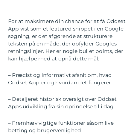
For at maksimere din chance for at få Oddset
App vist som et featured snippet i en Google-
søgning, er det afgørende at strukturere
teksten på en måde, der opfylder Googles
retningslinjer. Her er nogle bullet points, der
kan hjælpe med at opnå dette mål:
– Præcist og informativt afsnit om, hvad
Oddset App er og hvordan det fungerer
– Detaljeret historisk oversigt over Oddset
Apps udvikling fra sin oprindelse til i dag
– Fremhæv vigtige funktioner såsom live
betting og brugervenlighed