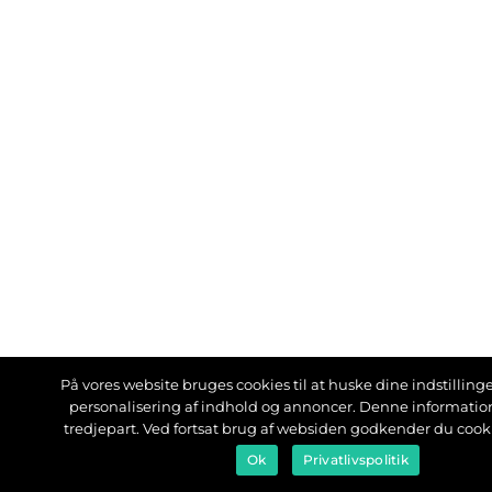
På vores website bruges cookies til at huske dine indstillinger
personalisering af indhold og annoncer. Denne informati
tredjepart. Ved fortsat brug af websiden godkender du cook
Ok
Privatlivspolitik