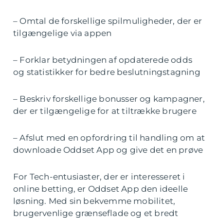
– Omtal de forskellige spilmuligheder, der er
tilgængelige via appen
– Forklar betydningen af opdaterede odds
og statistikker for bedre beslutningstagning
– Beskriv forskellige bonusser og kampagner,
der er tilgængelige for at tiltrække brugere
– Afslut med en opfordring til handling om at
downloade Oddset App og give det en prøve
For Tech-entusiaster, der er interesseret i
online betting, er Oddset App den ideelle
løsning. Med sin bekvemme mobilitet,
brugervenlige grænseflade og et bredt