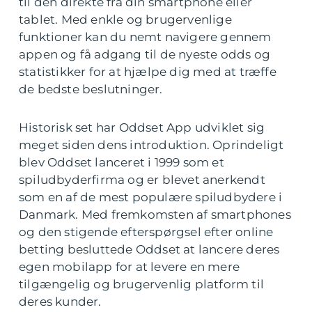
til den direkte fra din smartphone eller
tablet. Med enkle og brugervenlige
funktioner kan du nemt navigere gennem
appen og få adgang til de nyeste odds og
statistikker for at hjælpe dig med at træffe
de bedste beslutninger.
Historisk set har Oddset App udviklet sig
meget siden dens introduktion. Oprindeligt
blev Oddset lanceret i 1999 som et
spiludbyderfirma og er blevet anerkendt
som en af de mest populære spiludbydere i
Danmark. Med fremkomsten af smartphones
og den stigende efterspørgsel efter online
betting besluttede Oddset at lancere deres
egen mobilapp for at levere en mere
tilgængelig og brugervenlig platform til
deres kunder.