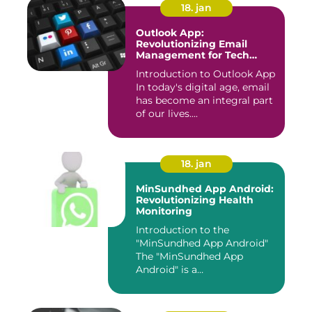
18. jan
Outlook App:
Revolutionizing Email
Management for Tech
Enthusiasts
Introduction to Outlook App
In today's digital age, email
has become an integral part
of our lives....
18. jan
MinSundhed App Android:
Revolutionizing Health
Monitoring
Introduction to the
"MinSundhed App Android"
The "MinSundhed App
Android" is a
groundbreaking appli...