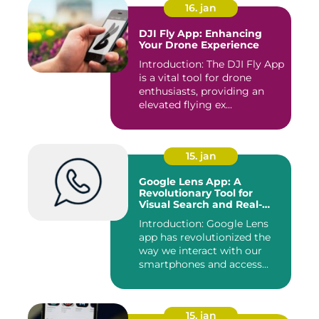
16. jan
DJI Fly App: Enhancing
Your Drone Experience
Introduction: The DJI Fly App
is a vital tool for drone
enthusiasts, providing an
elevated flying ex...
15. jan
Google Lens App: A
Revolutionary Tool for
Visual Search and Real-
time Information Retrieval
Introduction: Google Lens
app has revolutionized the
way we interact with our
smartphones and access...
15. jan