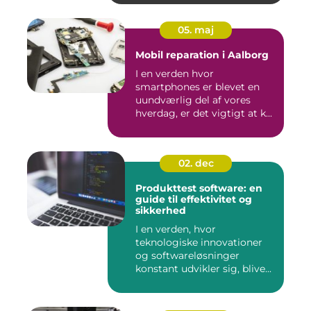
05. maj
Mobil reparation i Aalborg
I en verden hvor
smartphones er blevet en
uundværlig del af vores
hverdag, er det vigtigt at k...
02. dec
Produkttest software: en
guide til effektivitet og
sikkerhed
I en verden, hvor
teknologiske innovationer
og softwareløsninger
konstant udvikler sig, blive...