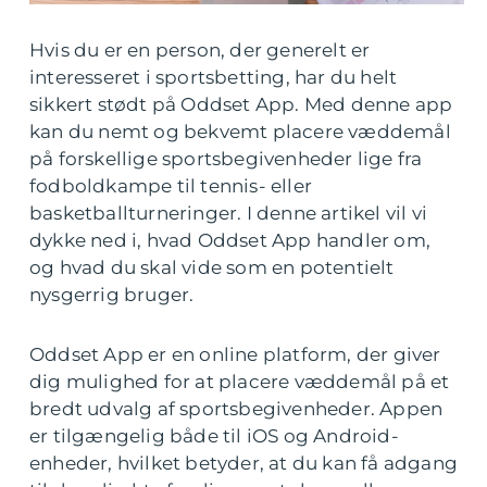
Hvis du er en person, der generelt er
interesseret i sportsbetting, har du helt
sikkert stødt på Oddset App. Med denne app
kan du nemt og bekvemt placere væddemål
på forskellige sportsbegivenheder lige fra
fodboldkampe til tennis- eller
basketballturneringer. I denne artikel vil vi
dykke ned i, hvad Oddset App handler om,
og hvad du skal vide som en potentielt
nysgerrig bruger.
Oddset App er en online platform, der giver
dig mulighed for at placere væddemål på et
bredt udvalg af sportsbegivenheder. Appen
er tilgængelig både til iOS og Android-
enheder, hvilket betyder, at du kan få adgang