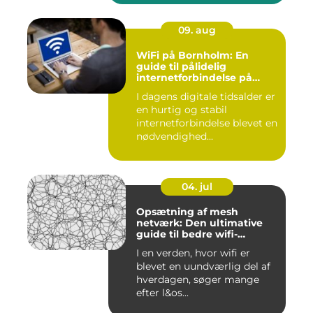
09. aug
WiFi på Bornholm: En
guide til pålidelig
internetforbindelse på
solskinsøen
I dagens digitale tidsalder er
en hurtig og stabil
internetforbindelse blevet en
nødvendighed...
04. jul
Opsætning af mesh
netværk: Den ultimative
guide til bedre wifi-
dækning
I en verden, hvor wifi er
blevet en uundværlig del af
hverdagen, søger mange
efter l&os...