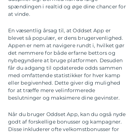
spændingen i realtid og øge dine chancer for
at vinde.
En væsentlig årsag til, at Oddset App er
blevet så populær, er dens brugervenlighed.
Appen er nem at navigere rundt i, hvilket gør
det nemmere for både erfarne bettors og
nybegyndere at bruge platformen. Desuden
får du adgang til opdaterede odds sammen
med omfattende statistikker for hver kamp
eller begivenhed. Dette giver dig mulighed
for at træffe mere velinformerede
beslutninger og maksimere dine gevinster.
Når du bruger Oddset App, kan du også nyde
godt af forskellige bonusser og kampagner.
Disse inkluderer ofte velkomstbonusser for