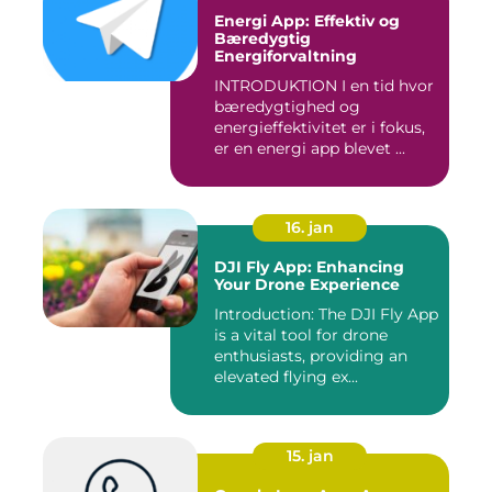
Energi App: Effektiv og
Bæredygtig
Energiforvaltning
INTRODUKTION I en tid hvor
bæredygtighed og
energieffektivitet er i fokus,
er en energi app blevet ...
16. jan
DJI Fly App: Enhancing
Your Drone Experience
Introduction: The DJI Fly App
is a vital tool for drone
enthusiasts, providing an
elevated flying ex...
15. jan