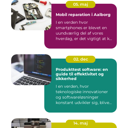
05. maj
Mobil reparation i Aalborg
I en verden hvor
smartphones er blevet en
uundværlig del af vores
hverdag, er det vigtigt at k...
02. dec
Produkttest software: en
guide til effektivitet og
sikkerhed
I en verden, hvor
teknologiske innovationer
og softwareløsninger
konstant udvikler sig, blive...
14. maj