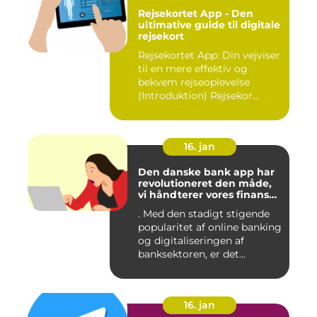
Rejsekortet App - Den
ultimative guide til digitale
rejsekort
Rejsekortet App: Din vejviser
til en mere effektiv og
bekvem rejseoplevelse
(Introduktion) Rejsekor...
16. jan
Den danske bank app har
revolutioneret den måde,
vi håndterer vores finanser
på
. Med den stadigt stigende
popularitet af online banking
og digitaliseringen af
banksektoren, er det...
16. jan