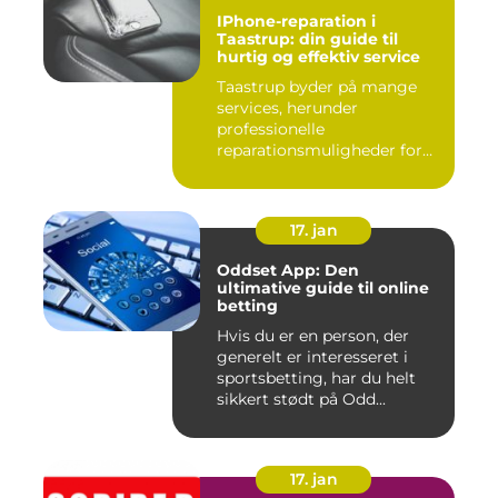
IPhone-reparation i
Taastrup: din guide til
hurtig og effektiv service
Taastrup byder på mange
services, herunder
professionelle
reparationsmuligheder for
din iPhone. I da...
17. jan
Oddset App: Den
ultimative guide til online
betting
Hvis du er en person, der
generelt er interesseret i
sportsbetting, har du helt
sikkert stødt på Odd...
17. jan