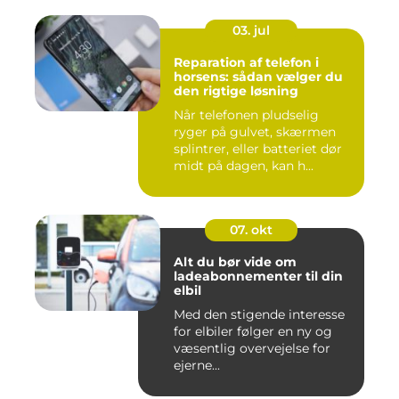
03. jul
Reparation af telefon i
horsens: sådan vælger du
den rigtige løsning
Når telefonen pludselig
ryger på gulvet, skærmen
splintrer, eller batteriet dør
midt på dagen, kan h...
07. okt
Alt du bør vide om
ladeabonnementer til din
elbil
Med den stigende interesse
for elbiler følger en ny og
væsentlig overvejelse for
ejerne...