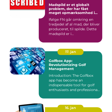
Madspild er et globalt
problem, der har fået
meget opmærksomhed i
de seneste år
Ifølge FN går omkring en
tredjedel af al mad, der bliver
produceret, til spilde. Dette
madspild er i...
17. jan
Golfbox App:
Revolutionizing Golf
Management
Introduction: The Golfbox
app has become an
indispensable tool for golf
enthusiasts and professiona...
16. jan