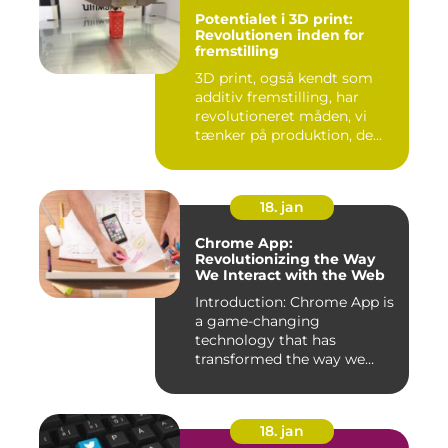
Potentialet i 3D print:
Revolutionen inden for
fremstilling
3D print, også kendt som
additiv fremstilling, har
revolutioneret måden, vi
tænker på produktion, de...
18. jan
Chrome App:
Revolutionizing the Way
We Interact with the Web
Introduction: Chrome App is
a game-changing
technology that has
transformed the way we
experience th...
18. jan