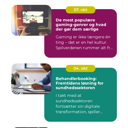
07. okt
De mest populære
gaming-genrer og hvad
der gør dem særlige
Gaming er ikke længere én
ting – det er en hel kultur.
Spilverdenen rummer alt fr...
04. okt
Behandlerbooking:
Fremtidens løsning for
sundhedssektoren
I takt med at
sundhedssektoren
fortsætter sin digitale
transformation, spiller
behandlerbookin...