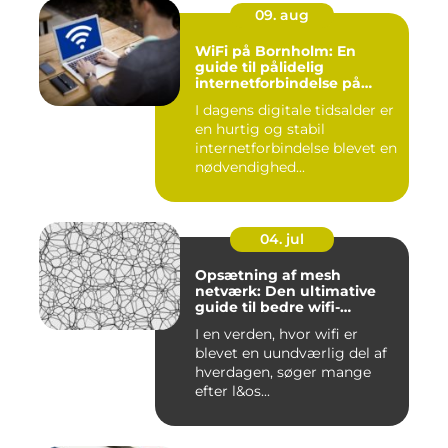
09. aug
WiFi på Bornholm: En
guide til pålidelig
internetforbindelse på
solskinsøen
I dagens digitale tidsalder er
en hurtig og stabil
internetforbindelse blevet en
nødvendighed...
04. jul
Opsætning af mesh
netværk: Den ultimative
guide til bedre wifi-
dækning
I en verden, hvor wifi er
blevet en uundværlig del af
hverdagen, søger mange
efter l&os...