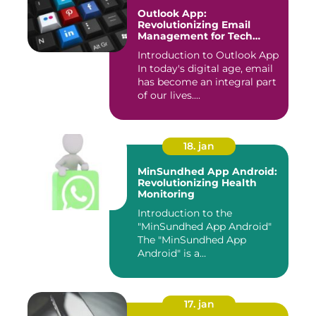
Outlook App:
Revolutionizing Email
Management for Tech
Enthusiasts
Introduction to Outlook App
In today's digital age, email
has become an integral part
of our lives....
18. jan
MinSundhed App Android:
Revolutionizing Health
Monitoring
Introduction to the
"MinSundhed App Android"
The "MinSundhed App
Android" is a
groundbreaking appli...
17. jan