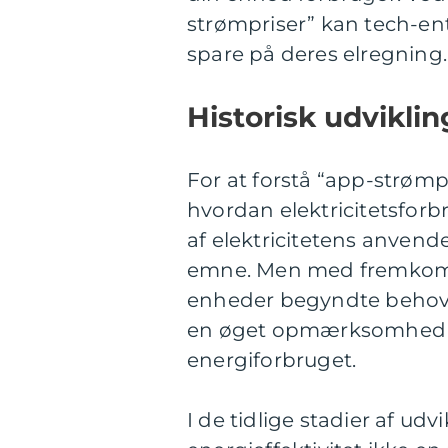
strømpriser” kan tech-en
spare på deres elregning.
Historisk udviklin
For at forstå “app-strømpr
hvordan elektricitetsforbru
af elektricitetens anvend
emne. Men med fremkoms
enheder begyndte behovet f
en øget opmærksomhed på
energiforbruget.
I de tidlige stadier af ud