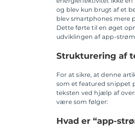
energieffektivitet ikke e
og blev kun brugt af et
blev smartphones mere pop
Dette førte til en øget
udviklingen af app-strømp
Strukturering af 
For at sikre, at denne arti
som et featured snippet p
teksten ved hjælp af overs
være som følger:
Hvad er “app-str