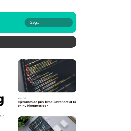
å
g
25. jul
Hjemmeside pris: hvad koster det at få
en ny hjemmeside?
nel