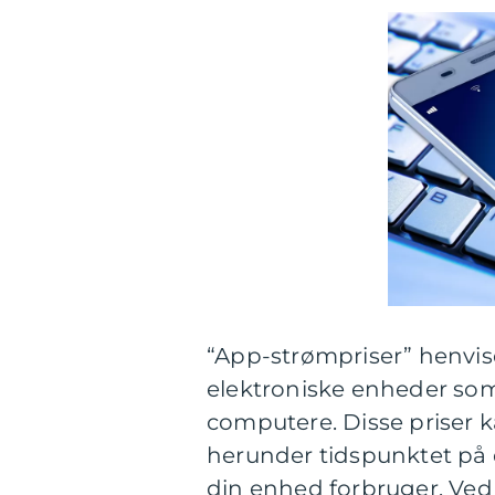
“App-strømpriser” henviser
elektroniske enheder so
computere. Disse priser 
herunder tidspunktet på 
din enhed forbruger. V