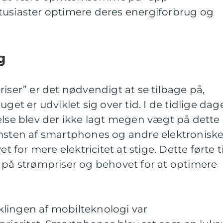
tusiaster optimere deres energiforbrug og
g
iser” er det nødvendigt at se tilbage på,
get er udviklet sig over tid. I de tidlige dag
else blev der ikke lagt megen vægt på dette
ten af smartphones og andre elektronisk
or mere elektricitet at stige. Dette førte ti
 strømpriser og behovet for at optimere
viklingen af mobilteknologi var