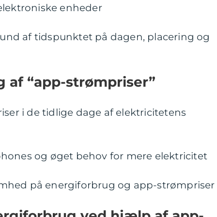
l elektroniske enheder
grund af tidspunktet på dagen, placering og
ng af “app-strømpriser”
ser i de tidlige dage af elektricitetens
hones og øget behov for mere elektricitet
mhed på energiforbrug og app-strømpriser
rgiforbrug ved hjælp af app-