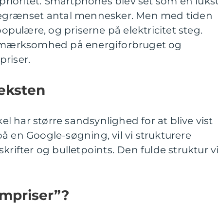
n prioritet. Smartphones blev set som en luks
 begrænset antal mennesker. Men med tiden
ulære, og priserne på elektricitet steg.
 opmærksomhed på energiforbruget og
riser.
teksten
kel har større sandsynlighed for at blive vist
å en Google-søgning, vil vi strukturere
krifter og bulletpoints. Den fulde struktur vi
ømpriser”?