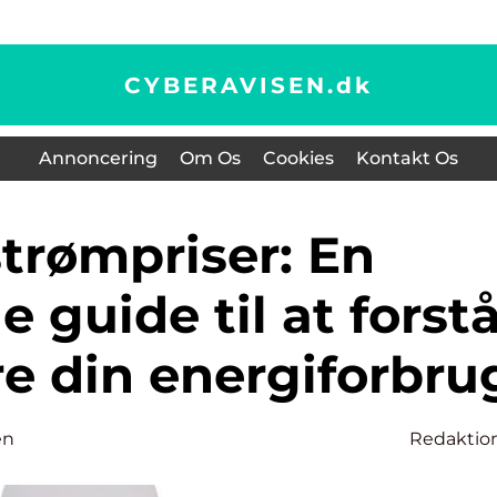
CYBERAVISEN.
dk
Annoncering
Om Os
Cookies
Kontakt Os
 guide til at forst
e din energiforbru
en
Redaktio