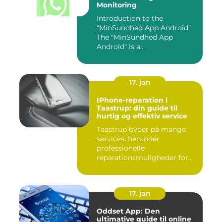
Monitoring
Introduction to the
"MinSundhed App Android"
The "MinSundhed App
Android" is a
groundbreaking appli...
17. jan
IPhone-reparation i
Taastrup: din guide til
hurtig og effektiv service
Taastrup byder på mange
services, herunder
professionelle
reparationsmuligheder for
din iPhone. I da...
17. jan
Oddset App: Den
ultimative guide til online