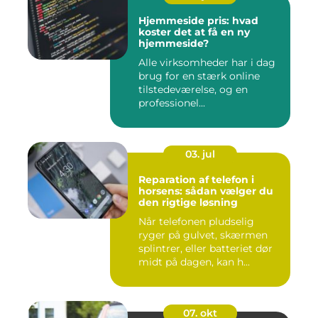
Hjemmeside pris: hvad
koster det at få en ny
hjemmeside?
Alle virksomheder har i dag
brug for en stærk online
tilstedeværelse, og en
professionel...
03. jul
Reparation af telefon i
horsens: sådan vælger du
den rigtige løsning
Når telefonen pludselig
ryger på gulvet, skærmen
splintrer, eller batteriet dør
midt på dagen, kan h...
07. okt