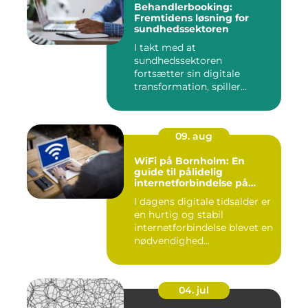
Behandlerbooking:
Fremtidens løsning for
sundhedssektoren
I takt med at
sundhedssektoren
fortsætter sin digitale
transformation, spiller
behandlerbookin...
09. aug
WiFi på Bornholm: En
guide til pålidelig
internetforbindelse på
solskinsøen
I dagens digitale tidsalder er
en hurtig og stabil
internetforbindelse blevet en
nødvendighed...
04. jul