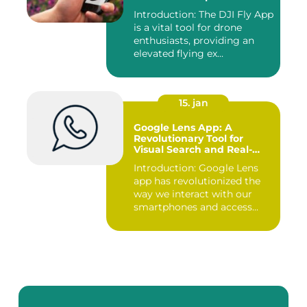
Introduction: The DJI Fly App
is a vital tool for drone
enthusiasts, providing an
elevated flying ex...
15. jan
Google Lens App: A
Revolutionary Tool for
Visual Search and Real-
time Information Retrieval
Introduction: Google Lens
app has revolutionized the
way we interact with our
smartphones and access...