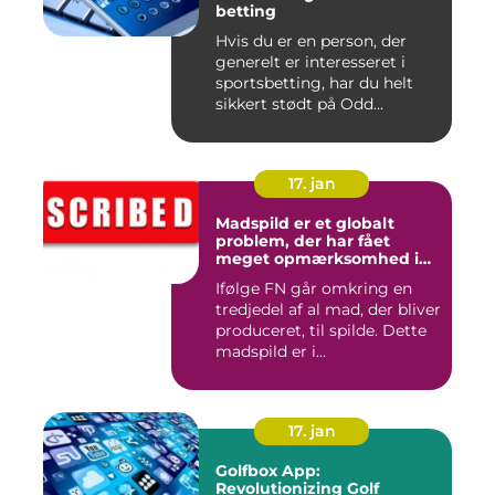
betting
Hvis du er en person, der
generelt er interesseret i
sportsbetting, har du helt
sikkert stødt på Odd...
17. jan
Madspild er et globalt
problem, der har fået
meget opmærksomhed i
de seneste år
Ifølge FN går omkring en
tredjedel af al mad, der bliver
produceret, til spilde. Dette
madspild er i...
17. jan
Golfbox App:
Revolutionizing Golf