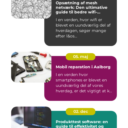
Opsætning af mesh
netværk: Den ultimative
guide til bedre wifi-
dækning
I en verden, hvor wifi er
blevet en uundværlig del af
hverdagen, søger mange
efter l&os...
05. maj
Mobil reparation i Aalborg
I en verden hvor
smartphones er blevet en
uundværlig del af vores
hverdag, er det vigtigt at k...
02. dec
Produkttest software: en
guide til effektivitet og