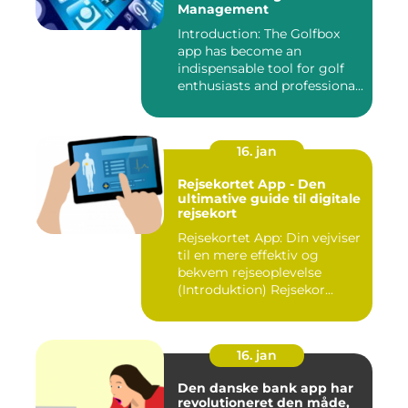
Management
Introduction: The Golfbox
app has become an
indispensable tool for golf
enthusiasts and professiona...
16. jan
Rejsekortet App - Den
ultimative guide til digitale
rejsekort
Rejsekortet App: Din vejviser
til en mere effektiv og
bekvem rejseoplevelse
(Introduktion) Rejsekor...
16. jan
Den danske bank app har
revolutioneret den måde,