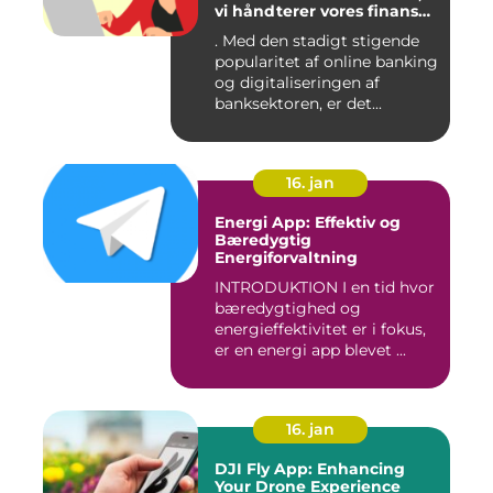
vi håndterer vores finanser
på
. Med den stadigt stigende
popularitet af online banking
og digitaliseringen af
banksektoren, er det...
16. jan
Energi App: Effektiv og
Bæredygtig
Energiforvaltning
INTRODUKTION I en tid hvor
bæredygtighed og
energieffektivitet er i fokus,
er en energi app blevet ...
16. jan
DJI Fly App: Enhancing
Your Drone Experience