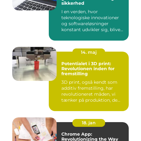
sikkerhed
I en verden, hvor
teknologiske innovationer
og softwareløsninger
konstant udvikler sig, blive...
14. maj
Potentialet i 3D print:
Revolutionen inden for
fremstilling
3D print, også kendt som
additiv fremstilling, har
revolutioneret måden, vi
tænker på produktion, de...
18. jan
Chrome App:
Revolutionizing the Way