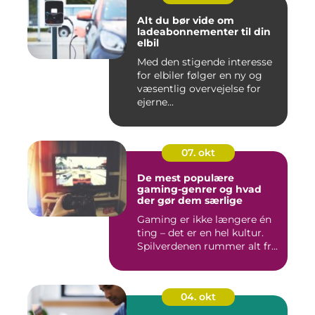
Alt du bør vide om
ladeabonnementer til din
elbil
Med den stigende interesse
for elbiler følger en ny og
væsentlig overvejelse for
ejerne...
07. okt
De mest populære
gaming-genrer og hvad
der gør dem særlige
Gaming er ikke længere én
ting – det er en hel kultur.
Spilverdenen rummer alt fr...
04. okt