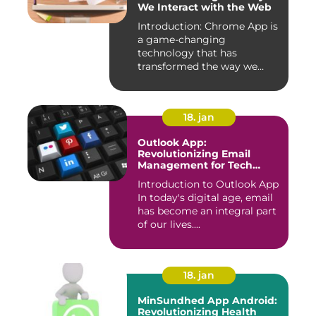
We Interact with the Web
Introduction: Chrome App is
a game-changing
technology that has
transformed the way we
experience th...
18. jan
Outlook App:
Revolutionizing Email
Management for Tech
Enthusiasts
Introduction to Outlook App
In today's digital age, email
has become an integral part
of our lives....
18. jan
MinSundhed App Android:
Revolutionizing Health