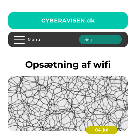
CYBERAVISEN.
dk
Menu
opsætning af wifi
04. jul