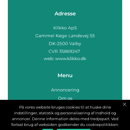
Adresse
web:
www.klikko.dk
Menu
Annoncering
Om os
Cookies
På vores website bruges cookies til at huske dine
indstillinger, statistik og personalisering af indhold og
Kontakt os
annoncer. Denne information deles med tredjepart. Ved
Sitemap
fortsat brug af websiden godkender du cookiepolitikken.